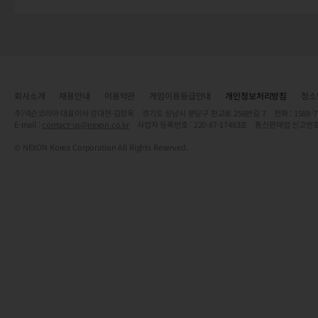
회사소개
채용안내
이용약관
게임이용등급안내
개인정보처리방침
청소
주)넥슨코리아 대표이사 강대현·김정욱 경기도 성남시 분당구 판교로 256번길 7 전화 : 1588-7701 
E-mail :
contact-us@nexon.co.kr
사업자 등록번호 : 220-87-17483호 통신판매업 신고번호
© NEXON Korea Corporation All Rights Reserved.