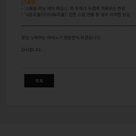
[그래픽]
- '스페셜 러닝 에어 레깅스' 의 두께가 두껍게 적용되는 현상
- '시공초월(아리샤&미울)' 인연 스킬 연출 중 일부 어색한 현상
항상 노력하는 마비노기 영웅전이 되겠습니다.
감사합니다.
(완료) 6/12(금) 오전 8시 정
목록