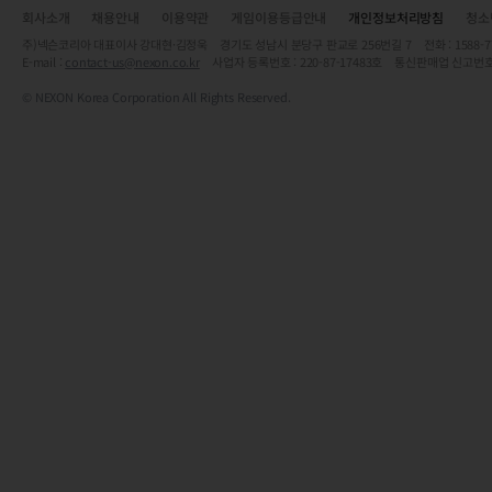
회사소개
채용안내
이용약관
게임이용등급안내
개인정보처리방침
청소
주)넥슨코리아 대표이사 강대현·김정욱 경기도 성남시 분당구 판교로 256번길 7 전화 : 1588-7701 
E-mail :
contact-us@nexon.co.kr
사업자 등록번호 : 220-87-17483호 통신판매업 신고번호
© NEXON Korea Corporation All Rights Reserved.