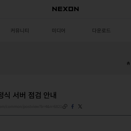
커뮤니티
미디어
다운로드
분 정식 서버 점검 안내
.com/common/postview?b=4&n=6821