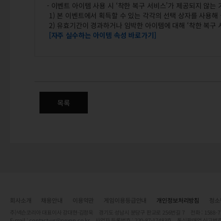
- 이벤트 아이템 사용 시 ‘착한 복구 서비스’가 제공되지 않는
1) 본 이벤트에서 획득할 수 있는 각각의 선택 상자를 사용해
2) 유효기간이 경과하거나 임박한 아이템에 대해 ‘착한 복구 
[자주 실수하는 아이템 속성 바로가기]
신비로운 레이드 큐브 이벤트
목록
회사소개
채용안내
이용약관
게임이용등급안내
개인정보처리방침
청소
주)넥슨코리아 대표이사 강대현·김정욱 경기도 성남시 분당구 판교로 256번길 7 전화 : 1588-7701 
E-mail :
contact-us@nexon.co.kr
사업자 등록번호 : 220-87-17483호 통신판매업 신고번호