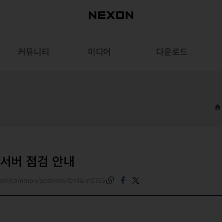
커뮤니티
미디어
다운로드
식 서버 점검 안내
.com/common/postview?b=4&n=5765