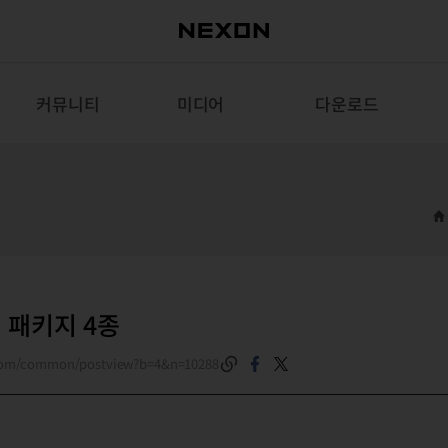
커뮤니티
미디어
다운로드
 패키지 4종
.com/common/postview?b=4&n=10288