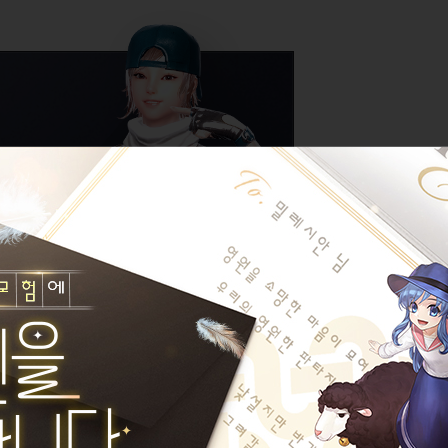
========