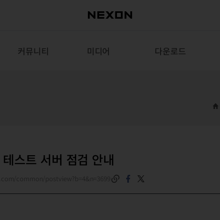
커뮤니티
미디어
다운로드
식, 테스트 서버 점검 안내
on.com/common/postview?b=4&n=3699