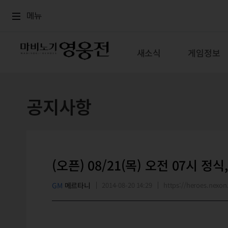
로그인
메뉴
본문
메뉴
새소식
게임정보
공지사항
(오픈) 08/21(목) 오전 07시 정
GM
메르타니
2014-08-20 14:29
https://heroes.nex