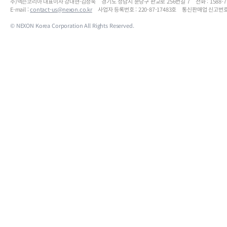
주)넥슨코리아 대표이사 강대현·김정욱 경기도 성남시 분당구 판교로 256번길 7 전화 : 1588-7701 
E-mail :
contact-us@nexon.co.kr
사업자 등록번호 : 220-87-17483호 통신판매업 신고번호
© NEXON Korea Corporation All Rights Reserved.