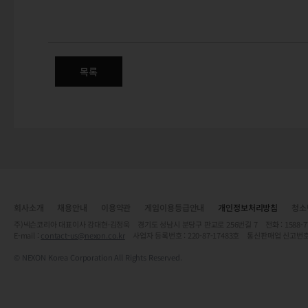
새해 복주머니를 사냥하라!
목록
회사소개
채용안내
이용약관
게임이용등급안내
개인정보처리방침
청소
주)넥슨코리아 대표이사 강대현·김정욱 경기도 성남시 분당구 판교로 256번길 7 전화 : 1588-7701 
E-mail :
contact-us@nexon.co.kr
사업자 등록번호 : 220-87-17483호 통신판매업 신고번호
© NEXON Korea Corporation All Rights Reserved.