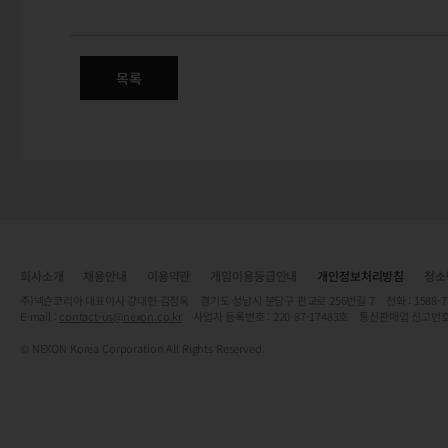
(수정) 신규 상품 판매 안내 - 
목록
회사소개
채용안내
이용약관
게임이용등급안내
개인정보처리방침
청소
주)넥슨코리아 대표이사 강대현·김정욱 경기도 성남시 분당구 판교로 256번길 7 전화 : 1588-7701 
E-mail :
contact-us@nexon.co.kr
사업자 등록번호 : 220-87-17483호 통신판매업 신고번호
© NEXON Korea Corporation All Rights Reserved.