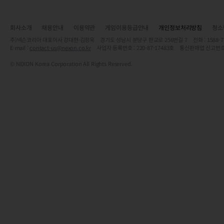
회사소개
채용안내
이용약관
게임이용등급안내
개인정보처리방침
청소
주)넥슨코리아 대표이사 강대현·김정욱 경기도 성남시 분당구 판교로 256번길 7 전화 : 1588-7701 
E-mail :
contact-us@nexon.co.kr
사업자 등록번호 : 220-87-17483호 통신판매업 신고번호
© NEXON Korea Corporation All Rights Reserved.