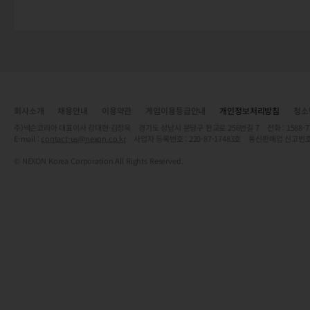
회사소개
채용안내
이용약관
게임이용등급안내
개인정보처리방침
청소
주)넥슨코리아 대표이사 강대현·김정욱 경기도 성남시 분당구 판교로 256번길 7 전화 : 1588-7701 
E-mail :
contact-us@nexon.co.kr
사업자 등록번호 : 220-87-17483호 통신판매업 신고번호
© NEXON Korea Corporation All Rights Reserved.