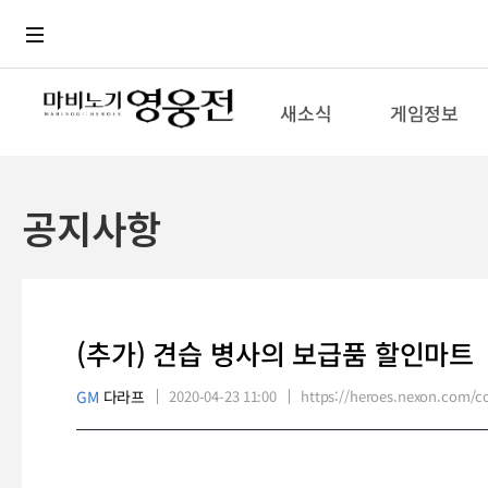
로그인
메뉴
본문
새소식
게임정보
공지사항
(추가) 견습 병사의 보급품 할인마트
GM
다라프
2020-04-23 11:00
https://heroes.nexon.com