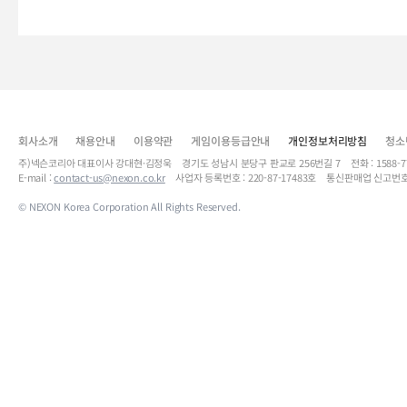
회사소개
채용안내
이용약관
게임이용등급안내
개인정보처리방침
청소
주)넥슨코리아 대표이사 강대현·김정욱 경기도 성남시 분당구 판교로 256번길 7 전화 : 1588-7701 
E-mail :
contact-us@nexon.co.kr
사업자 등록번호 : 220-87-17483호 통신판매업 신고번호
© NEXON Korea Corporation All Rights Reserved.