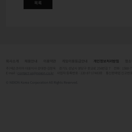
목록
회사소개
채용안내
이용약관
게임이용등급안내
개인정보처리방침
청소
주)넥슨코리아 대표이사 강대현·김정욱 경기도 성남시 분당구 판교로 256번길 7 전화 : 1588-7701 
E-mail :
contact-us@nexon.co.kr
사업자 등록번호 : 220-87-17483호 통신판매업 신고번호
© NEXON Korea Corporation All Rights Reserved.