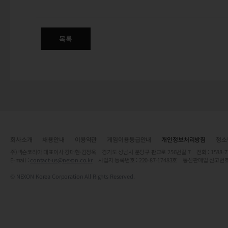
(수정) 신규 상품 판매 안내 - 썸
목록
회사소개
채용안내
이용약관
게임이용등급안내
개인정보처리방침
청소
주)넥슨코리아 대표이사 강대현·김정욱 경기도 성남시 분당구 판교로 256번길 7 전화 : 1588-7701 
E-mail :
contact-us@nexon.co.kr
사업자 등록번호 : 220-87-17483호 통신판매업 신고번호
© NEXON Korea Corporation All Rights Reserved.