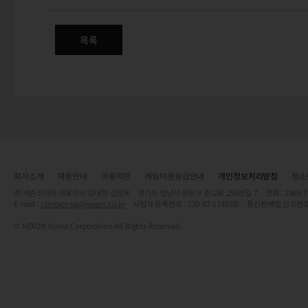
레이드 전투를 완수하고 획득한 코인으로 다양한 보상을 획득해 보
목록
회사소개
채용안내
이용약관
게임이용등급안내
개인정보처리방침
청소
주)넥슨코리아 대표이사 강대현·김정욱 경기도 성남시 분당구 판교로 256번길 7 전화 : 1588-7701 
E-mail :
contact-us@nexon.co.kr
사업자 등록번호 : 220-87-17483호 통신판매업 신고번호
© NEXON Korea Corporation All Rights Reserved.