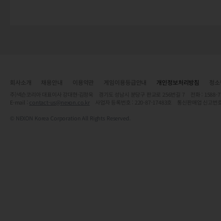
회사소개
채용안내
이용약관
게임이용등급안내
개인정보처리방침
청소
주)넥슨코리아 대표이사 강대현·김정욱 경기도 성남시 분당구 판교로 256번길 7 전화 : 1588-7701 
E-mail :
contact-us@nexon.co.kr
사업자 등록번호 : 220-87-17483호 통신판매업 신고번호
© NEXON Korea Corporation All Rights Reserved.