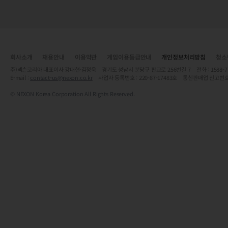
회사소개
채용안내
이용약관
게임이용등급안내
개인정보처리방침
청소
주)넥슨코리아 대표이사 강대현·김정욱 경기도 성남시 분당구 판교로 256번길 7 전화 : 1588-7701 
E-mail :
contact-us@nexon.co.kr
사업자 등록번호 : 220-87-17483호 통신판매업 신고번호
© NEXON Korea Corporation All Rights Reserved.