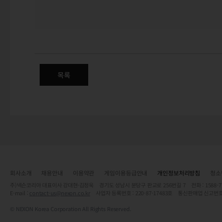
여행자의 자판기 이벤트
목록
회사소개
채용안내
이용약관
게임이용등급안내
개인정보처리방침
청소
주)넥슨코리아 대표이사 강대현·김정욱 경기도 성남시 분당구 판교로 256번길 7 전화 : 1588-7701 
E-mail :
contact-us@nexon.co.kr
사업자 등록번호 : 220-87-17483호 통신판매업 신고번호
© NEXON Korea Corporation All Rights Reserved.