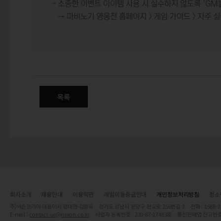
CHEER UP! 영웅 패스 이벤트
목록
회사소개
채용안내
이용약관
게임이용등급안내
개인정보처리방침
청소
주)넥슨코리아 대표이사 강대현·김정욱 경기도 성남시 분당구 판교로 256번길 7 전화 : 1588-7701 
E-mail :
contact-us@nexon.co.kr
사업자 등록번호 : 220-87-17483호 통신판매업 신고번호