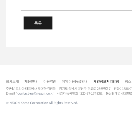
(수정) 신규 상품 판매 안내 - 
목록
회사소개
채용안내
이용약관
게임이용등급안내
개인정보처리방침
청소
주)넥슨코리아 대표이사 강대현·김정욱 경기도 성남시 분당구 판교로 256번길 7 전화 : 1588-7701 
E-mail :
contact-us@nexon.co.kr
사업자 등록번호 : 220-87-17483호 통신판매업 신고번호
© NEXON Korea Corporation All Rights Reserved.