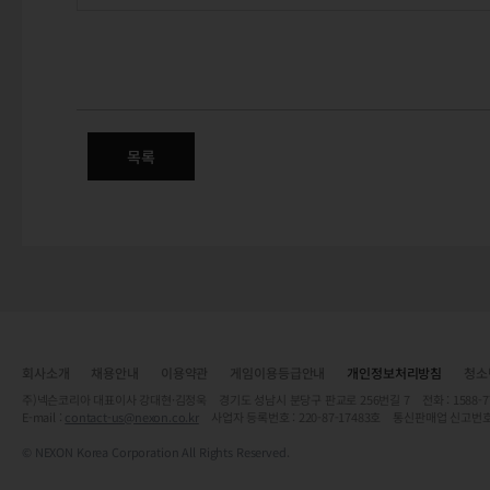
파란 소녀의 30주년 감사 인사 
목록
회사소개
채용안내
이용약관
게임이용등급안내
개인정보처리방침
청소
주)넥슨코리아 대표이사 강대현·김정욱 경기도 성남시 분당구 판교로 256번길 7 전화 : 1588-7701 
E-mail :
contact-us@nexon.co.kr
사업자 등록번호 : 220-87-17483호 통신판매업 신고번호
© NEXON Korea Corporation All Rights Reserved.