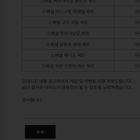
스페셜 써머캐주얼 원피스 세트
여
스페셜 미드나잇 칵테일 세트
여
스페셜 고딕 프릴 세트
여
스페셜 악마사냥꾼 세트
여
스페셜 유혹의 광대 세트
여
스페셜 메이드 세트
여
스페셜 하얀 전장의 여신 세트
여
안내드린 내용 참고하셔서 게임 및 이벤트 이용 부탁드립니다.
보다 즐거운 마비노기 영웅전이 될 수 있도록 노력하겠습니다.
감사합니다.
(수정) 카트라이더: 드리프트 
목록