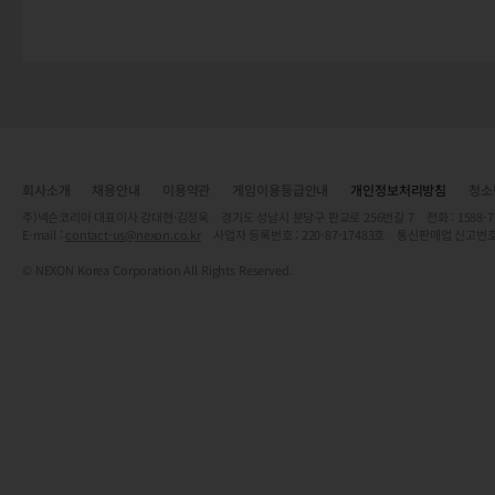
회사소개
채용안내
이용약관
게임이용등급안내
개인정보처리방침
청소
주)넥슨코리아 대표이사 강대현·김정욱 경기도 성남시 분당구 판교로 256번길 7 전화 : 1588-7701 
E-mail :
contact-us@nexon.co.kr
사업자 등록번호 : 220-87-17483호 통신판매업 신고번호
© NEXON Korea Corporation All Rights Reserved.