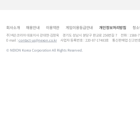
회사소개
채용안내
이용약관
게임이용등급안내
개인정보처리방침
청소
주)넥슨코리아 대표이사 강대현·김정욱 경기도 성남시 분당구 판교로 256번길 7 전화 : 1588-7701 
E-mail :
contact-us@nexon.co.kr
사업자 등록번호 : 220-87-17483호 통신판매업 신고번호
© NEXON Korea Corporation All Rights Reserved.