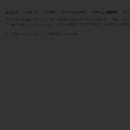
회사소개
채용안내
이용약관
게임이용등급안내
개인정보처리방침
청소
주)넥슨코리아 대표이사 강대현·김정욱 경기도 성남시 분당구 판교로 256번길 7 전화 : 1588-7701 
E-mail :
contact-us@nexon.co.kr
사업자 등록번호 : 220-87-17483호 통신판매업 신고번호
© NEXON Korea Corporation All Rights Reserved.