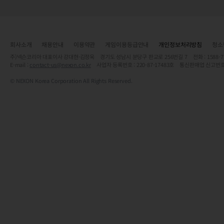
회사소개
채용안내
이용약관
게임이용등급안내
개인정보처리방침
청소
주)넥슨코리아 대표이사 강대현·김정욱 경기도 성남시 분당구 판교로 256번길 7 전화 : 1588-7701 
E-mail :
contact-us@nexon.co.kr
사업자 등록번호 : 220-87-17483호 통신판매업 신고번호
© NEXON Korea Corporation All Rights Reserved.