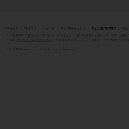
회사소개
채용안내
이용약관
게임이용등급안내
개인정보처리방침
청소
주)넥슨코리아 대표이사 강대현·김정욱 경기도 성남시 분당구 판교로 256번길 7 전화 : 1588-7701 
E-mail :
contact-us@nexon.co.kr
사업자 등록번호 : 220-87-17483호 통신판매업 신고번호
© NEXON Korea Corporation All Rights Reserved.