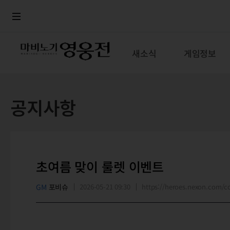
로그인
메뉴
본문
새소식
게임정보
공지사항
초여름 맞이 룰렛 이벤트
GM
포비슈
2026-05-21 09:30
https://heroes.nexon.com