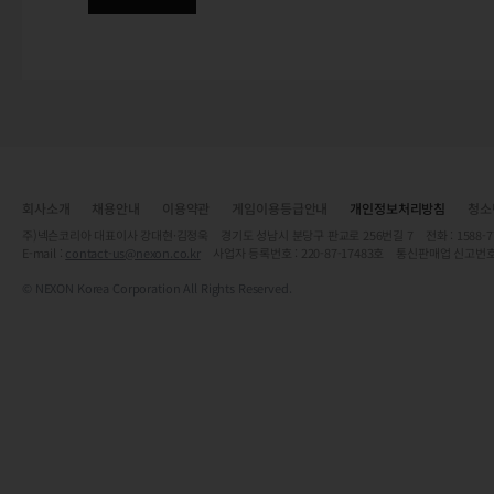
회사소개
채용안내
이용약관
게임이용등급안내
개인정보처리방침
청소
주)넥슨코리아 대표이사 강대현·김정욱 경기도 성남시 분당구 판교로 256번길 7 전화 : 1588-7701 
E-mail :
contact-us@nexon.co.kr
사업자 등록번호 : 220-87-17483호 통신판매업 신고번호
© NEXON Korea Corporation All Rights Reserved.