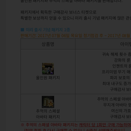
올인원 패키지와 추억의 스페셜 아바타 패키지를 판매합니다.
패키지에서 획득한 구매감사 보너스 티켓으로
특별한 보상까지 얻을 수 있으니 미리 출시 기념 패키지에 많은 관
■
미리 출시 기념 패키지 2종
판매기간: 2017년 07월 06일 목요일 정기점검 후 ~ 2017년 08
상품명
아이
귀속 해제 횟수 증
강화의 룬 
인챈트의 룬
프리미엄 무기 매혹
올인원 패키지
파괴 보호의 
최대 내구도 증가 
구매감사 보
추억의 스페셜 아바타
무지개 아바타 염
여신의 가호 
추억의 스페셜
구매감사 보
아바타 패키지
※ 추억의 스페셜 아바타 패키지는
캐릭터 당 1회만 구매 가능하며
(청약 철회 후 다시 구매할 수 없으니 신중히 선택해주세요!!)