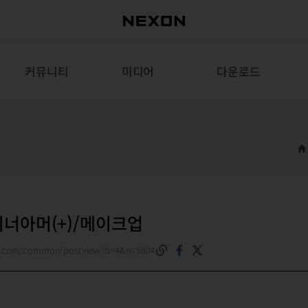
커뮤니티
미디어
다운로드
이너아머(+)/메이크업
on.com/common/postview?b=4&n=5604