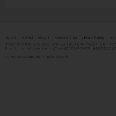
회사소개
채용안내
이용약관
게임이용등급안내
개인정보처리방침
청소
주)넥슨코리아 대표이사 강대현·김정욱 경기도 성남시 분당구 판교로 256번길 7 전화 : 1588-7701 
E-mail :
contact-us@nexon.co.kr
사업자 등록번호 : 220-87-17483호 통신판매업 신고번호
© NEXON Korea Corporation All Rights Reserved.