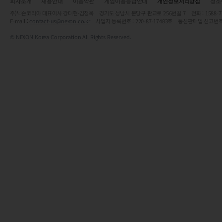
회사소개
채용안내
이용약관
게임이용등급안내
개인정보처리방침
청소
주)넥슨코리아 대표이사 강대현·김정욱 경기도 성남시 분당구 판교로 256번길 7 전화 : 1588-7701 
E-mail :
contact-us@nexon.co.kr
사업자 등록번호 : 220-87-17483호 통신판매업 신고번호
© NEXON Korea Corporation All Rights Reserved.