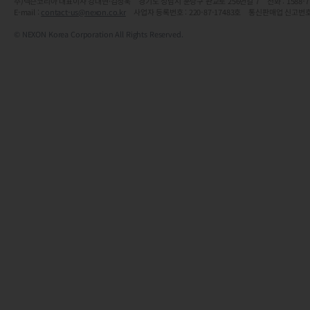
주)넥슨코리아 대표이사 강대현·김정욱 경기도 성남시 분당구 판교로 256번길 7 전화 : 1588-7701 
E-mail :
contact-us@nexon.co.kr
사업자 등록번호 : 220-87-17483호 통신판매업 신고번호
© NEXON Korea Corporation All Rights Reserved.