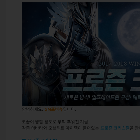
안녕하세요.
GM
포비슈
입니다.
코끝이 찡할 정도로 부쩍 추워진 겨울,
각종 아바타와 오브젝트 아이템이 들어있는
프로즌 크리스탈
을 만나