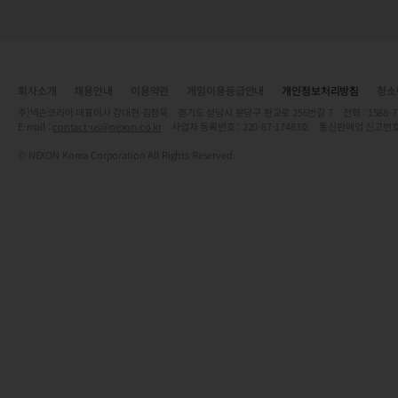
회사소개
채용안내
이용약관
게임이용등급안내
개인정보처리방침
청소
주)넥슨코리아 대표이사 강대현·김정욱 경기도 성남시 분당구 판교로 256번길 7 전화 : 1588-7701 
E-mail :
contact-us@nexon.co.kr
사업자 등록번호 : 220-87-17483호 통신판매업 신고번호
© NEXON Korea Corporation All Rights Reserved.