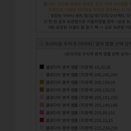
2)
넥슨 OTP를 등록한 상태일 경우, 아래 아이템을
우편으로 거래해 아이템을 획득한 경우에는 더 이상
: 포장된 아바타 세트/등(날개)/꼬리/오브젝트/
3) 한 번 공유 보관함으로 이동하였을 경우 <공유 보
(예) 포장된 리엘의 몸 윤기 팩 → 공유 보관함 이동
ⓘ 프리미엄 무지개 (아바타) 염색 앰플 선택 상
<프리미엄 무지개 염색 앰플 선택 상자>
■
클로다의 염색 앰플 (지정색) 10,10,10
■
클로다의 염색 앰플 (지정색) 245,245,245
■
클로다의 염색 앰플 (지정색) 200,159,35
■
클로다의 염색 앰플 (지정색) 200,130,35
■
클로다의 염색 앰플 (지정색) 255,191,255
■
클로다의 염색 앰플 (지정색) 255,149,149
■
클로다의 염색 앰플 (지정색) 255,89,151
■
클로다의 염색 앰플 (지정색) 220,15,15
■
클로다의 염색 앰플 (지정색) 215,234,255