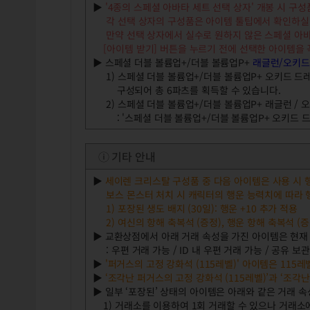
▶
'4종의 스페셜 아바타 세트 선택 상자' 개봉 시 구성
각 선택 상자의 구성품은 아이템 툴팁에서 확인하실 
만약 선택 상자에서 실수로 원하지 않은 스페셜 아바타
[아이템 받기] 버튼을 누르기 전에 선택한 아이템을 꼭
▶ 스페셜 더블 볼륨업+/더블 볼륨업P+
래글런/오키드
1) 스페셜 더블 볼륨업+/더블 볼륨업P+ 오키드 드레스
구성되어 총 6파츠를 획득할 수 있습니다.
2) 스페셜 더블 볼륨업+/더블 볼륨업P+ 래글런 / 
: '스페셜 더블 볼륨업+/더블 볼륨업P+ 오키드 드
ⓘ 기타 안내
▶
세이렌 크리스탈 구성품 중 다음 아이템은 사용 시 
보스 몬스터 처치 시 캐릭터의 행운 능력치에 따라 행
1) 포장된 생도 배지 (30일): 행운 +10 추가 적용
2) 여신의 항해 축복석 (증정), 행운 항해 축복석 (증
▶ 교환상점에서 아래 거래 속성을 가진 아이템은 현재
: 우편 거래 가능 / ID 내 우편 거래 가능 / 공유 보
▶
'퍼거스의 고정 강화석 (115레벨)' 아이템은 115
▶
‘조각난 퍼거스의 고정 강화석 (115레벨)’과 ‘조각
▶ 일부 ‘포장된’ 상태의 아이템은 아래와 같은 거래 
1) 거래소를 이용하여 1회 거래할 수 있으나 거래소