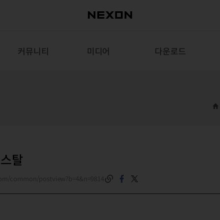
커뮤니티
미디어
다운로드
리스탈
.com/common/postview?b=4&n=9814