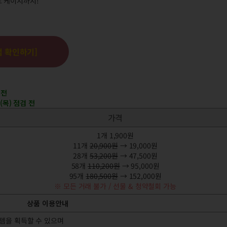
드 케이지까지!
점 확인하기]
 전
7(목) 점검 전
가격
1개 1,900원
11개
20,900원
→ 19,000원
28개
53,200원
→ 47,500원
58개
110,200원
→ 95,000원
95개
180,500원
→ 152,000원
※ 모든 거래 불가 / 선물 & 청약철회 가능
상품 이용안내
이템을 획득할 수 있으며