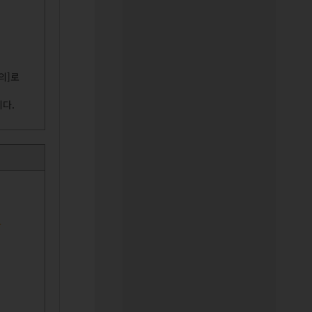
의]로
니다.
용