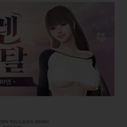
로맨틱 키티/소포모어 세트부터