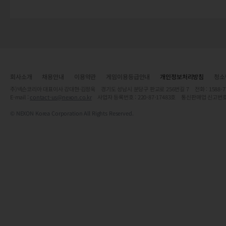
회사소개
채용안내
이용약관
게임이용등급안내
개인정보처리방침
청소
주)넥슨코리아 대표이사 강대현·김정욱 경기도 성남시 분당구 판교로 256번길 7 전화 : 1588-7701 
E-mail :
contact-us@nexon.co.kr
사업자 등록번호 : 220-87-17483호 통신판매업 신고번호
© NEXON Korea Corporation All Rights Reserved.