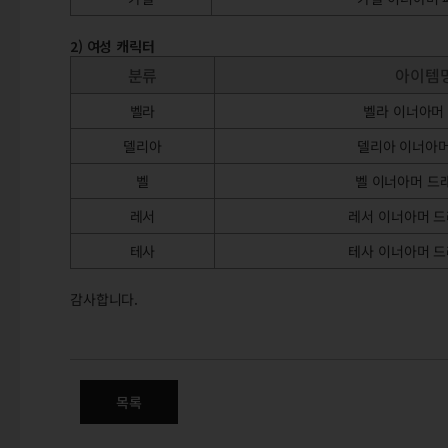
2) 여성 캐릭터
분류
아이템
벨라
벨라 이너아머
델리아
델리아 이너아머
벨
벨 이너아머 드
레서
레서 이너아머 드
테사
테사 이너아머 드
감사합니다.
4월 신규 상품 판매 안내 - 외형 
목록