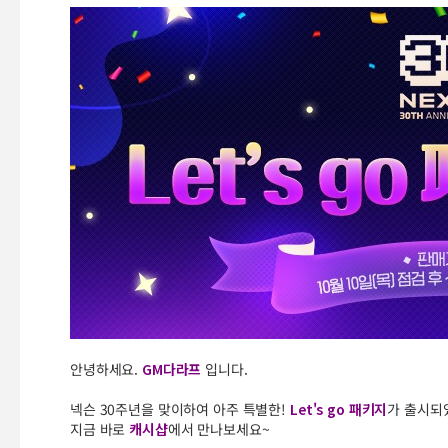
안녕하세요.
GM다라프
입니다.
넥슨 30주년을 맞이하여 아주 특별한!
Let's go 패키지
가 출시되
지금 바로
캐시샵
에서 만나보세요~