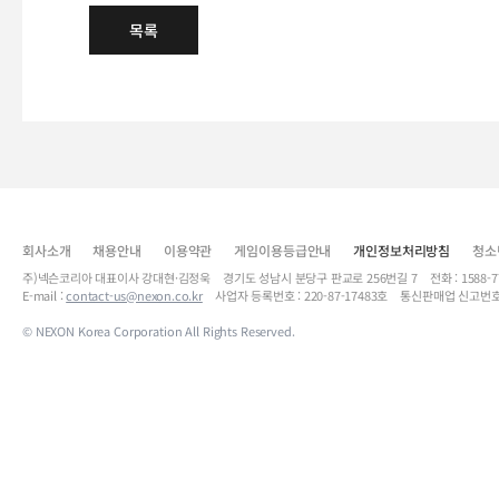
목록
회사소개
채용안내
이용약관
게임이용등급안내
개인정보처리방침
청소
주)넥슨코리아 대표이사 강대현·김정욱 경기도 성남시 분당구 판교로 256번길 7 전화 : 1588-7701 
E-mail :
contact-us@nexon.co.kr
사업자 등록번호 : 220-87-17483호 통신판매업 신고번호
© NEXON Korea Corporation All Rights Reserved.