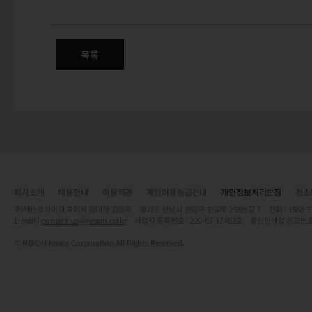
(수정) 신규 상품 판매 안내 - 
목록
회사소개
채용안내
이용약관
게임이용등급안내
개인정보처리방침
청소
주)넥슨코리아 대표이사 강대현·김정욱 경기도 성남시 분당구 판교로 256번길 7 전화 : 1588-7701 
E-mail :
contact-us@nexon.co.kr
사업자 등록번호 : 220-87-17483호 통신판매업 신고번호
© NEXON Korea Corporation All Rights Reserved.