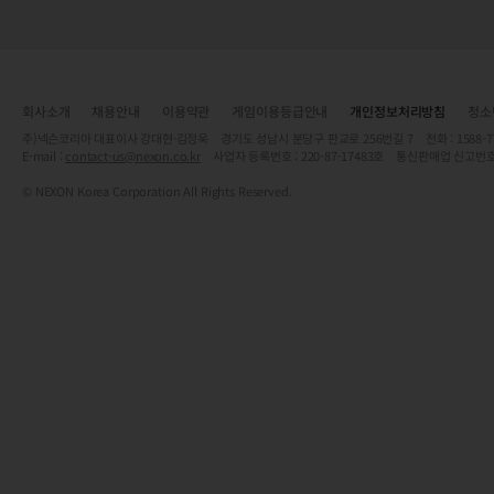
회사소개
채용안내
이용약관
게임이용등급안내
개인정보처리방침
청소
주)넥슨코리아 대표이사 강대현·김정욱 경기도 성남시 분당구 판교로 256번길 7 전화 : 1588-7701 
E-mail :
contact-us@nexon.co.kr
사업자 등록번호 : 220-87-17483호 통신판매업 신고번호
© NEXON Korea Corporation All Rights Reserved.