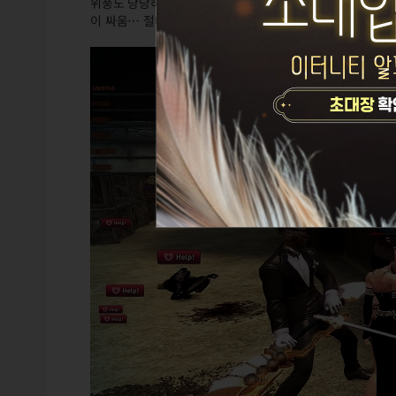
위풍도 당당하게 프리매치에 박차고 들어간 GM포비슈! 절대
이 싸움… 절대 질 수 없어….! 내 모든 걸 걸고 이긴다…