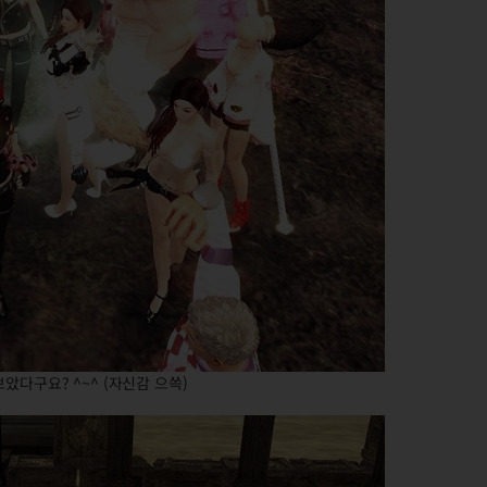
았다구요? ^~^ (자신감 으쓱)