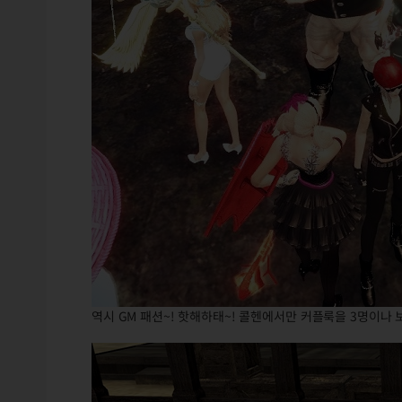
역시 GM 패션~! 핫해하태~! 콜헨에서만 커플룩을 3명이나 보