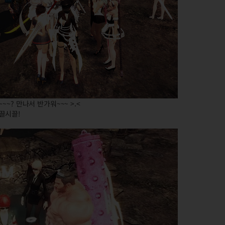
~? 만나서 반가워~~~ >.<
끌시끌!