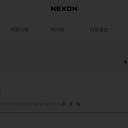
커뮤니티
미디어
다운로드
쟁
.com/common/postview?b=4&n=5131