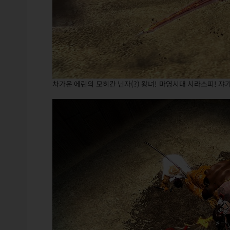
차가운 에린의 모히칸 닌자(?) 왕녀! 마영시대 시라스피! 쟈