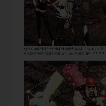
이번 GM의 컨셉은 쎈 언니 컨셉이었습니다! 안녕 베이비들~~~
GM포비슈에게 걸크러시를 느낀 소녀 떼들로 콜헨 온천은 시