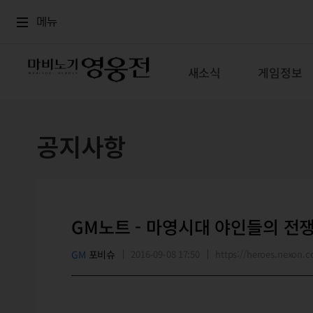
로그인
메뉴
본문
메뉴
새소식
게임정보
공지사항
GM노트 - 마영시대 야인들의 전
GM
포비슈
2016-09-08 17:50
https://heroes.nexon