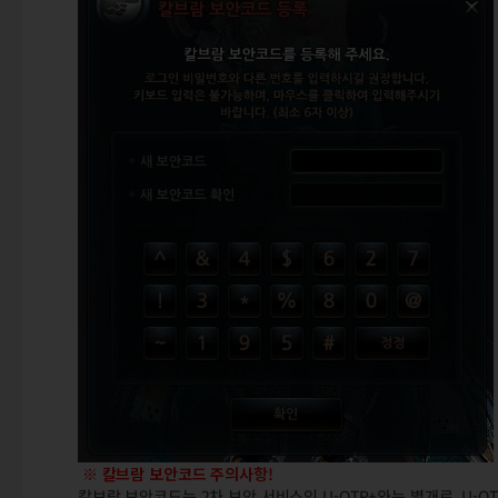
※
칼브람 보안코드 주의사항!
칼브람 보안코드는 2차 보안 서비스인 U-OTP+와는 별개로, U-O