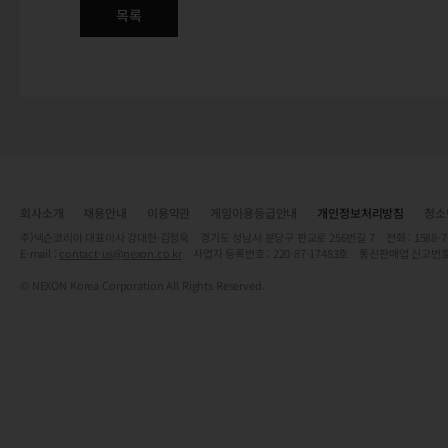
목록
회사소개
채용안내
이용약관
게임이용등급안내
개인정보처리방침
청소
주)넥슨코리아 대표이사 강대현·김정욱 경기도 성남시 분당구 판교로 256번길 7 전화 : 1588-7701 
E-mail :
contact-us@nexon.co.kr
사업자 등록번호 : 220-87-17483호 통신판매업 신고번호
© NEXON Korea Corporation All Rights Reserved.