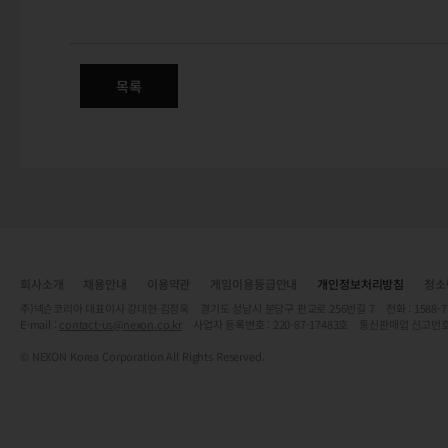
5/11(목) 넥슨 정기점검 안내
목록
회사소개
채용안내
이용약관
게임이용등급안내
개인정보처리방침
청소
주)넥슨코리아 대표이사 강대현·김정욱 경기도 성남시 분당구 판교로 256번길 7 전화 : 1588-7701 
E-mail :
contact-us@nexon.co.kr
사업자 등록번호 : 220-87-17483호 통신판매업 신고번호
© NEXON Korea Corporation All Rights Reserved.