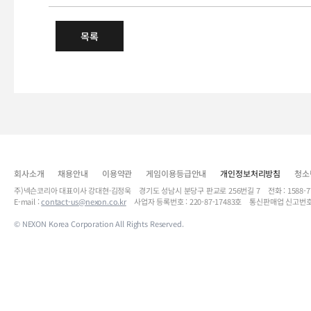
목록
회사소개
채용안내
이용약관
게임이용등급안내
개인정보처리방침
청소
주)넥슨코리아 대표이사 강대현·김정욱 경기도 성남시 분당구 판교로 256번길 7 전화 : 1588-7701 
E-mail :
contact-us@nexon.co.kr
사업자 등록번호 : 220-87-17483호 통신판매업 신고번호
© NEXON Korea Corporation All Rights Reserved.