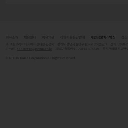
회사소개
채용안내
이용약관
게임이용등급안내
개인정보처리방침
청소
주)넥슨코리아 대표이사 강대현·김정욱 경기도 성남시 분당구 판교로 256번길 7 전화 : 1588-7701 
E-mail :
contact-us@nexon.co.kr
사업자 등록번호 : 220-87-17483호 통신판매업 신고번호
© NEXON Korea Corporation All Rights Reserved.