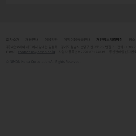
회사소개
채용안내
이용약관
게임이용등급안내
개인정보처리방침
청소
주)넥슨코리아 대표이사 강대현·김정욱 경기도 성남시 분당구 판교로 256번길 7 전화 : 1588-7701 
E-mail :
contact-us@nexon.co.kr
사업자 등록번호 : 220-87-17483호 통신판매업 신고번호
© NEXON Korea Corporation All Rights Reserved.