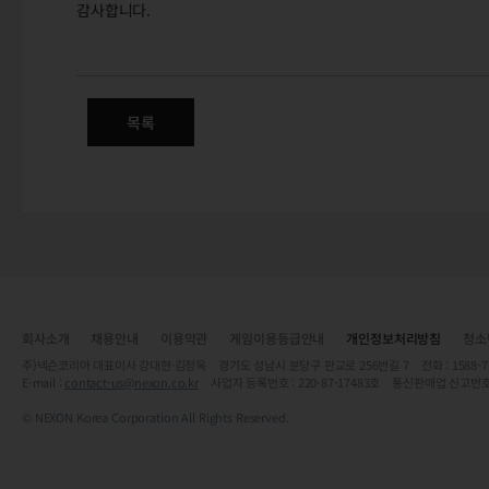
감사합니다.
신규 결제수단 신용카드통합포인트
목록
회사소개
채용안내
이용약관
게임이용등급안내
개인정보처리방침
청소
주)넥슨코리아 대표이사 강대현·김정욱 경기도 성남시 분당구 판교로 256번길 7 전화 : 1588-7701 
E-mail :
contact-us@nexon.co.kr
사업자 등록번호 : 220-87-17483호 통신판매업 신고번호
© NEXON Korea Corporation All Rights Reserved.