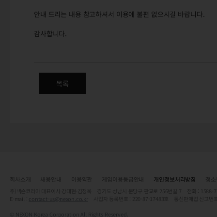
안내 드리는 내용 참고하셔서 이용에 불편 없으시길 바랍니다.
감사합니다.
(수정) 5/21(목) 넥슨 정기점검 
목록
회사소개
채용안내
이용약관
게임이용등급안내
개인정보처리방침
청소
주)넥슨코리아 대표이사 강대현·김정욱 경기도 성남시 분당구 판교로 256번길 7 전화 : 1588-7701 
E-mail :
contact-us@nexon.co.kr
사업자 등록번호 : 220-87-17483호 통신판매업 신고번호
© NEXON Korea Corporation All Rights Reserved.