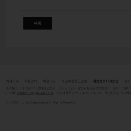
신규 상품 판매 안내 - 시간의 상
목록
회사소개
채용안내
이용약관
게임이용등급안내
개인정보처리방침
청소
주)넥슨코리아 대표이사 강대현·김정욱 경기도 성남시 분당구 판교로 256번길 7 전화 : 1588-7701 
E-mail :
contact-us@nexon.co.kr
사업자 등록번호 : 220-87-17483호 통신판매업 신고번호
© NEXON Korea Corporation All Rights Reserved.