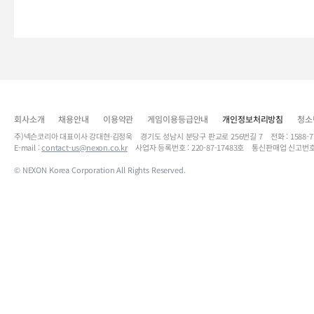
회사소개
채용안내
이용약관
게임이용등급안내
개인정보처리방침
청소
주)넥슨코리아 대표이사 강대현·김정욱 경기도 성남시 분당구 판교로 256번길 7 전화 : 1588-7701 
E-mail :
contact-us@nexon.co.kr
사업자 등록번호 : 220-87-17483호 통신판매업 신고번호
© NEXON Korea Corporation All Rights Reserved.