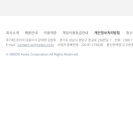
회사소개
채용안내
이용약관
게임이용등급안내
개인정보처리방침
청소
주)넥슨코리아 대표이사 강대현·김정욱 경기도 성남시 분당구 판교로 256번길 7 전화 : 1588-7701 
E-mail :
contact-us@nexon.co.kr
사업자 등록번호 : 220-87-17483호 통신판매업 신고번호
© NEXON Korea Corporation All Rights Reserved.