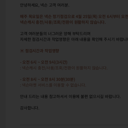
안녕하세요
,
넥슨 고객 여러분
.
매주 목요일은 넥슨 정기점검으로
4
월
25
일
(
목
)
오전
6
시부터 오
넥슨캐시 충전
/
사용
/
조회
/
전환이 원활하지 않습니다
.
고객 여러분들의 너그러운 양해 부탁드리며
자세한 점검시간과 작업영향은 아래 내용을 확인해 주시기 바랍니
▣ 점검시간과 작업영향
-
오전
6
시
~
오전
9
시
(3
시간
)
:
넥슨캐시 충전
/
사용
/
조회
/
전환이 원활하지 않습니다
.
-
오전
8
시
~
오전
8
시
30
분
(30
분
)
:
넥슨마켓 서비스를 이용할 수 없습니다
.
안내 드리는 내용 참고하셔서 이용에 불편 없으시길 바랍니다
.
감사합니다
.
4/25(목) 넥슨 정기점검 안내