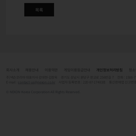
목록
회사소개
채용안내
이용약관
게임이용등급안내
개인정보처리방침
청소
주)넥슨코리아 대표이사 강대현·김정욱 경기도 성남시 분당구 판교로 256번길 7 전화 : 1588-7701 
E-mail :
contact-us@nexon.co.kr
사업자 등록번호 : 220-87-17483호 통신판매업 신고번호
© NEXON Korea Corporation All Rights Reserved.